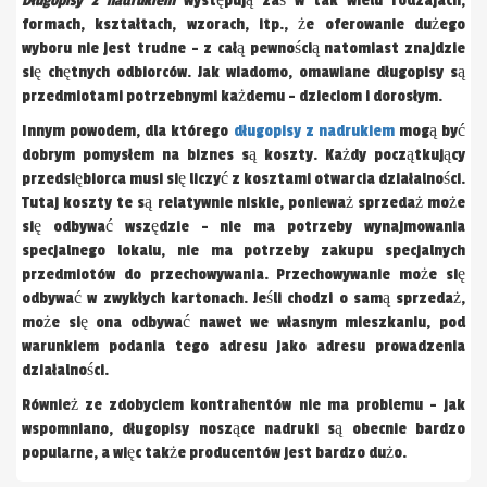
Długopisy z nadrukiem
występują zaś w tak wielu rodzajach,
formach, kształtach, wzorach, itp., że oferowanie dużego
wyboru nie jest trudne – z całą pewnością natomiast znajdzie
się chętnych odbiorców. Jak wiadomo, omawiane długopisy są
przedmiotami potrzebnymi każdemu – dzieciom i dorosłym.
Innym powodem, dla którego
długopisy z nadrukiem
mogą być
dobrym pomysłem na biznes są koszty. Każdy początkujący
przedsiębiorca musi się liczyć z kosztami otwarcia działalności.
Tutaj koszty te są relatywnie niskie, ponieważ sprzedaż może
się odbywać wszędzie – nie ma potrzeby wynajmowania
specjalnego lokalu, nie ma potrzeby zakupu specjalnych
przedmiotów do przechowywania. Przechowywanie może się
odbywać w zwykłych kartonach. Jeśli chodzi o samą sprzedaż,
może się ona odbywać nawet we własnym mieszkaniu, pod
warunkiem podania tego adresu jako adresu prowadzenia
działalności.
Również ze zdobyciem kontrahentów nie ma problemu – jak
wspomniano, długopisy noszące nadruki są obecnie bardzo
popularne, a więc także producentów jest bardzo dużo.