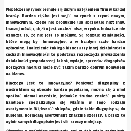
Współczesny rynek cechuje się dużym natężeniem firm w każdej
branży. Bardzo ciężko jest wejść na rynek z czymś nowym,
innowacyjnym, czego nie produkuje lub sprzedaje nikt inny.
Inaczej mówiąc, ciężko jest znaleźć niszę w rynku. Jednakże nie
oznacza to, że nie jest to możliwe. Są rodzaje działalności,
które mogą być innowacyjne, a w każdym razie bardzo
opłacalne. Znalezienie takiego biznesu czy innej działalności o
cechach innowacyjności to podstawa rozpoczęcia prowadzenia
działalności gospodarczej. Jak się wydaje, sprzedaż długopisów
noszących nadruki może być takim bardzo dobrym pomysłem
na biznes.
Dlaczego jest to innowacyjne? Ponieważ
długopisy z
nadrukiem
są obecnie bardzo popularne, można się z nimi
spotkać niemal wszędzie, jednakże trudno znaleźć punkty
handlowe specjalizujące się właśnie w tego rodzaju
asortymencie. Większość sklepów, gdzie takie długopisy są do
kupienia, posiadają asortyment znacznie szerszy, a przez to
wybór samych długopisów jest siłą rzeczy mniejszy.